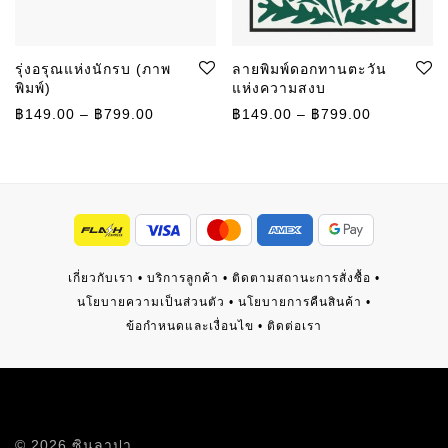
รุ่งอรุณแห่งนักรบ (ภาพ
ลายพิมพ์ดอกทานตะวัน
พิมพ์)
แห่งความสงบ
ช่วงราคา: ฿149.00 ถึง ฿799.00
ช่วงราคา: 
฿
149.00
–
฿
799.00
฿
149.00
–
฿
799.00
เกี่ยวกับเรา
•
บริการลูกค้า
•
ติดตามสถานะการสั่งซื้อ
•
นโยบายความเป็นส่วนตัว
•
นโยบายการคืนสินค้า
•
ข้อกำหนดและเงื่อนไข
•
ติดต่อเรา
©
2026
ซินลาปา