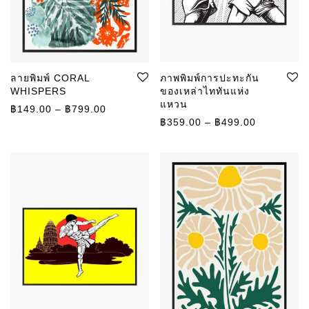
ลายพิมพ์ CORAL
ภาพพิมพ์การปะทะกัน
WHISPERS
ของเหล่าไททันแห่ง
แหวน
ช่วงราคา: ฿149.00 ถึง ฿799.00
฿
149.00
–
฿
799.00
ช่วงราคา: 
฿
359.00
–
฿
499.00