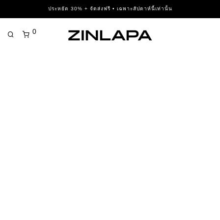
ประหยัด 30% + จัดส่งฟรี • เฉพาะสัปดาห์นี้เท่านั้น
0